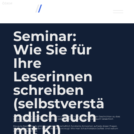
ÖSKM
/
/
Seminar:
Wie Sie für
Ihre
Leserinnen
schreiben
(selbstverstä
ndlich auch
Was ist eigentlich interessant? Wann macht Lesen Spaß? Und wie schreibt man Geschichten so, dass
sie jeder versteht? Diese Fragen sollte sich jeder stellen, der Texte schreibt, die auch tatsächlich
gelesen werden sollen.
mit KI)
Die gute Nachricht: Es gibt klare und wissenschaftlich fundierte Antworten auf jede dieser Fragen.
Lernen Sie, wie man Bilder im Kopf des Lesers erzeugt. Wie man Schachtelsätze auflöst. Und warum
weniger meist mehr ist.