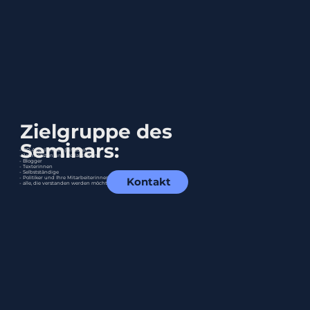
Zielgruppe des
Seminars:
- PR-Abteilungen (Inhouse)
- Journalisten und Redaktionen
- Blogger
- Texterinnen
- Selbstständige
- Politiker und Ihre Mitarbeiterinnen
Kontakt
- alle, die verstanden werden möchten