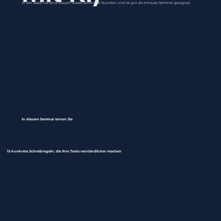
In der Basis-Variante dauert dieses Seminar 6 Stunden und ist gut als Inhouse-Seminar geeignet.
In diesem Seminar lernen Sie
15 konkrete Schreibregeln, die Ihre Texte verständlicher machen